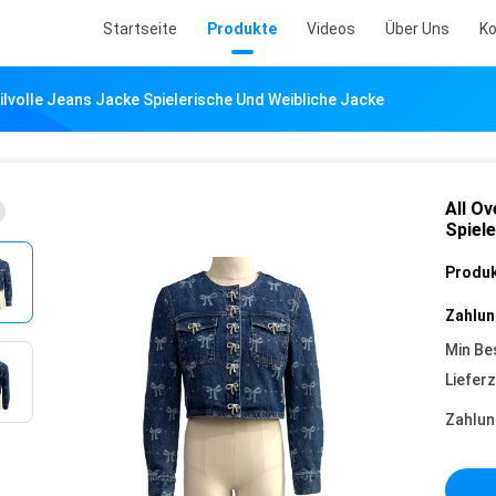
Startseite
Produkte
Videos
Über Uns
Ko
tilvolle Jeans Jacke Spielerische Und Weibliche Jacke
All Ov
Spiel
Produk
Zahlun
Min Be
Lieferz
Zahlun