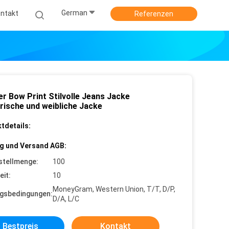
German
ntakt
Referenzen
er Bow Print Stilvolle Jeans Jacke
erische und weibliche Jacke
tdetails:
g und Versand AGB:
stellmenge:
100
eit:
10
MoneyGram, Western Union, T/T, D/P,
gsbedingungen:
D/A, L/C
Bestpreis
Kontakt