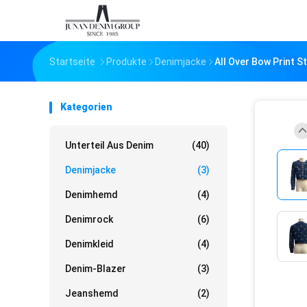
Startseite
Produkte
Denimjacke
All Over Bow Print S
Kategorien
Unterteil Aus Denim
(40)
Denimjacke
(3)
Denimhemd
(4)
Denimrock
(6)
Denimkleid
(4)
Denim-Blazer
(3)
Jeanshemd
(2)