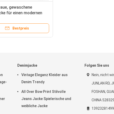
raue, gewaschene
cke für einen modernen
seitigen Look
Bestpreis
Denimjacke
Folgen Sie uns
on
Vintage Eleganz Kleider aus
Nein, nicht wi
tage-
Denim Trendy
JUNLAN RD, J
All Over Bow Print Stilvolle
FOSHAN, GUA
ner
Jeans Jacke Spielerische und
CHINA 52832
weibliche Jacke
13923281499